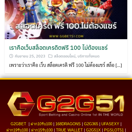
เราคือเว็บสล็อตเครดิตฟรี 100 ไม่ต้องแชร์
กันยายน 25, 2023
สล็อตออนไลน์
,
บริการทั้งหมด
เพราะว่าเราคือ เว็บ สล็อตเครดิ ฟรี 100 ไม่ต้องแชร์ สล็อ […]
G2GBET
|
ฝาก10รับ100
|
168DRAGONS
|
G2G365
|
UFASEXY
|
ฝาก19รับ100
|
ฝาก15รับ100
|
TRUE WALLET
|
G2G51X
|
PGSLOT51
|