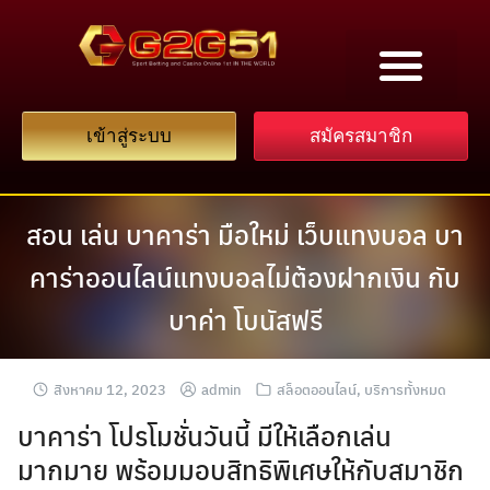
เข้าสู่ระบบ
สมัครสมาชิก
สอน เล่น บาคาร่า มือใหม่ เว็บแทงบอล บา
คาร่าออนไลน์แทงบอลไม่ต้องฝากเงิน กับ
บาค่า โบนัสฟรี
สิงหาคม 12, 2023
admin
สล็อตออนไลน์
,
บริการทั้งหมด
บาคาร่า โปรโมชั่นวันนี้ มีให้เลือกเล่น
มากมาย พร้อมมอบสิทธิพิเศษให้กับสมาชิก