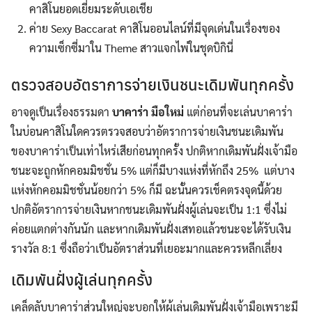
คาสิโนยอดเยี่ยมระดับเอเชีย
ค่าย Sexy Baccarat คาสิโนออนไลน์ที่มีจุดเด่นในเรื่องของ
ความเซ็กซี่มาใน Theme สาวแจกไพ่ในชุดบิกินี่
ตรวจสอบอัตราการจ่ายเงินชนะเดิมพันทุกครั้ง
อาจดูเป็นเรื่องธรรมดา
บาคาร่า มือใหม่
แต่ก่อนที่จะเล่นบาคาร่า
ในบ่อนคาสิโนใดควรตรวจสอบว่าอัตราการจ่ายเงินชนะเดิมพัน
ของบาคาร่าเป็นเท่าไหร่เสียก่อนทุกครั้ง ปกติหากเดิมพันฝั่งเจ้ามือ
ชนะจะถูกหักคอมมิชชั่น 5% แต่ก็มีบางแห่งที่หักถึง 25% แต่บาง
แห่งหักคอมมิชชั่นน้อยกว่า 5% ก็มี ฉะนั้นควรเช็คตรงจุดนี้ด้วย
ปกติอัตราการจ่ายเงินหากชนะเดิมพันฝั่งผู้เล่นจะเป็น 1:1 ซึ่งไม่
ค่อยแตกต่างกันนัก และหากเดิมพันฝั่งเสทอแล้วชนะจะได้รับเงิน
รางวัล 8:1 ซึ่งถือว่าเป็นอัตราส่วนที่เยอะมากและควรหลีกเลี่ยง
เดิมพันฝั่งผู้เล่นทุกครั้ง
เคล็ดลับบาคาร่าส่วนใหญ่จะบอกให้ผู้เล่นเดิมพันฝั่งเจ้ามือเพราะมี