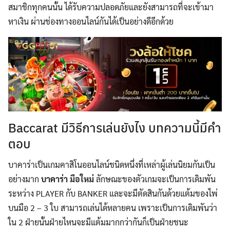
สมาชิกทุกคนนั้น ได้รับความปลอดภัยและยังสามารถที่จะเข้ามา
หาเงิน ผ่านช่องทางออนไลน์กันได้เป็นอย่างดีอีกด้วย
Baccarat มีวิธีการเล่นยังไง บทความนี้มีคำ
ตอบ
บาคาร่าเป็นเกมคาสิโนออนไลน์ชนิดหนึ่งที่เหล่าผู้เล่นนิยมกันเป็น
อย่างมาก
บาคาร่า มือใหม่
ลักษณะของตัวเกมจะเป็นการเดิมพัน
ระหว่าง PLAYER กับ BANKER และจะมีตัดสินกันด้วยแต้มของไพ่
บนมือ 2 – 3 ใบ สามารถเล่นได้หลายคน เพราะเป็นการเดิมพันว่า
ใน 2 ฝ่ายนั้นฝ่ายไหนจะมีแต้มมากกว่ากันก็เป็นฝ่ายชนะ