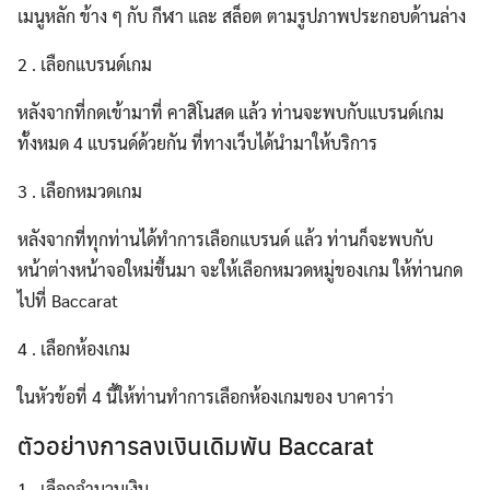
เมนูหลัก ข้าง ๆ กับ กีฬา และ สล็อต ตามรูปภาพประกอบด้านล่าง
2 . เลือกแบรนด์เกม
หลังจากที่กดเข้ามาที่ คาสิโนสด แล้ว ท่านจะพบกับแบรนด์เกม
ทั้งหมด 4 แบรนด์ด้วยกัน ที่ทางเว็บได้นำมาให้บริการ
3 . เลือกหมวดเกม
หลังจากที่ทุกท่านได้ทำการเลือกแบรนด์ แล้ว ท่านก็จะพบกับ
หน้าต่างหน้าจอใหม่ขึ้นมา จะให้เลือกหมวดหมู่ของเกม ให้ท่านกด
ไปที่ Baccarat
4 . เลือกห้องเกม
ในหัวข้อที่ 4 นี้ให้ท่านทำการเลือกห้องเกมของ บาคาร่า
ตัวอย่างการลงเงินเดิมพัน Baccarat
1 . เลือกจำนวนเงิน