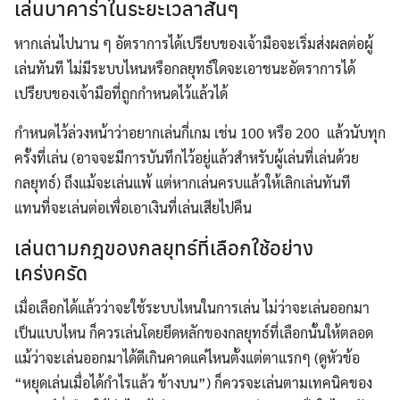
เล่นบาคาร่าในระยะเวลาสั้นๆ
หากเล่นไปนาน ๆ อัตราการได้เปรียบของเจ้ามือจะเริ่มส่งผลต่อผู้
เล่นทันที ไม่มีระบบไหนหรือกลยุทธ์ใดจะเอาชนะอัตราการได้
เปรียบของเจ้ามือที่ถูกกำหนดไว้แล้วได้
กำหนดไว้ล่วงหน้าว่าอยากเล่นกี่เกม เช่น 100 หรือ 200 แล้วนับทุก
ครั้งที่เล่น (อาจจะมีการบันทึกไว้อยู่แล้วสำหรับผู้เล่นที่เล่นด้วย
กลยุทธ์) ถึงแม้จะเล่นแพ้ แต่หากเล่นครบแล้วให้เลิกเล่นทันที
แทนที่จะเล่นต่อเพื่อเอาเงินที่เล่นเสียไปคืน
เล่นตามกฎของกลยุทธ์ที่เลือกใช้อย่าง
เคร่งครัด
เมื่อเลือกได้แล้วว่าจะใช้ระบบไหนในการเล่น ไม่ว่าจะเล่นออกมา
เป็นแบบไหน ก็ควรเล่นโดยยึดหลักของกลยุทธ์ที่เลือกนั้นให้ตลอด
แม้ว่าจะเล่นออกมาได้ดีเกินคาดแค่ไหนตั้งแต่ตาแรกๆ (ดูหัวข้อ
“หยุดเล่นเมื่อได้กำไรแล้ว ข้างบน”) ก็ควรจะเล่นตามเทคนิคของ