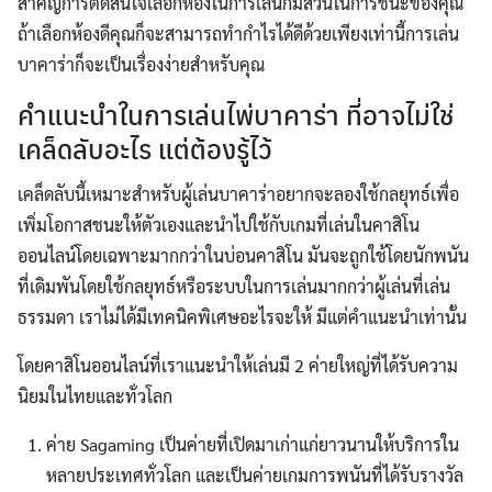
สำคัญการตัดสินใจเลือกห้องในการเล่นก็มีส่วนในการชนะของคุณ
ถ้าเลือกห้องดีคุณก็จะสามารถทำกำไรได้ดีด้วยเพียงเท่านี้การเล่น
บาคาร่าก็จะเป็นเรื่องง่ายสำหรับคุณ
คำแนะนำในการเล่นไพ่บาคาร่า ที่อาจไม่ใช่
เคล็ดลับอะไร แต่ต้องรู้ไว้
เคล็ดลับนี้เหมาะสำหรับผู้เล่นบาคาร่าอยากจะลองใช้กลยุทธ์เพื่อ
เพิ่มโอกาสชนะให้ตัวเองและนำไปใช้กับเกมที่เล่นในคาสิโน
ออนไลน์โดยเฉพาะมากกว่าในบ่อนคาสิโน มันจะถูกใช้โดยนักพนัน
ที่เดิมพันโดยใช้กลยุทธ์หรือระบบในการเล่นมากกว่าผู้เล่นที่เล่น
ธรรมดา เราไม่ได้มีเทคนิคพิเศษอะไรจะให้ มีแต่คำแนะนำเท่านั้น
โดยคาสิโนออนไลน์ที่เราแนะนำให้เล่นมี 2 ค่ายใหญ่ที่ได้รับความ
นิยมในไทยและทั่วโลก
ค่าย Sagaming เป็นค่ายที่เปิดมาเก่าแก่ยาวนานให้บริการใน
หลายประเทศทั่วโลก และเป็นค่ายเกมการพนันที่ได้รับรางวัล