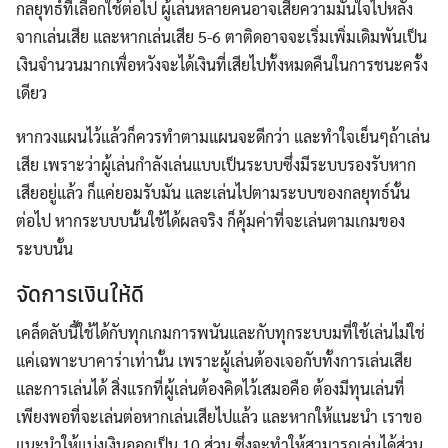
กลยุทธ์ที่เลือกใช้ต่อไป ผู้เล่นหลายคนอาจเสียความมั่นใจไปหลัง
จากเล่นเสีย และหากเล่นเสีย 5-6 ตาติดอาจจะเริ่มเพิ่มเดิมพันเป็น
เงินจำนวนมากเพื่อหวังจะได้เงินที่เสียไปทั้งหมดคืนในการชนะครั้ง
เดียว
หากวงแผนไว้แล้วก็ควรทำตามแผนจะดีกว่า และทำใจเย็นๆถ้าเล่น
เสีย เพราะว่าผู้เล่นกำลังเล่นแบบเป็นระบบซึ่งมีระบบรองรับหาก
เสียอยู่แล้ว ก็แค่ยอมรับมัน และเล่นไปตามระบบของกลยุทธ์นั้น
ต่อไป หากระบบบนั้นใช้ได้ผลจริง ก็คุ้มค่าที่จะเล่นตามเกมของ
ระบบนั้น
จัดการเงินให้ดี
เคล็ดลับนี้ใช้ได้กับทุกเกมการพนันและกับทุกระบบมที่ใช้เล่นไม่ใช่
แค่เฉพาะบาคาร่าเท่านั้น เพราะผู้เล่นต้องเจอกับทั้งการเล่นเสีย
และการเล่นได้ สิ่งแรกที่ผู้เล่นต้องคิดไว้เสมอคือ ต้องมีทุนเล่นที่
เพียงพอที่จะเล่นต่อหากเล่นเสียไปแล้ว และหากให้แนะนำ เราขอ
แนะนำให้แบ่งเงินออกเป็น 10 ส่วน ซึ่งจะทำให้สามารถเล่นได้ส่วน